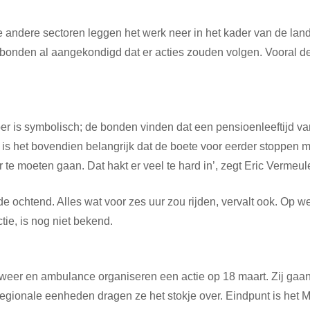
andere sectoren leggen het werk neer in het kader van de land
nden al aangekondigd dat er acties zouden volgen. Vooral de s
er is symbolisch; de bonden vinden dat een pensioenleeftijd va
, is het bovendien belangrijk dat de boete voor eerder stopp
 te moeten gaan. Dat hakt er veel te hard in’, zegt Eric Verme
n de ochtend. Alles wat voor zes uur zou rijden, vervalt ook. O
e, is nog niet bekend.
eer en ambulance organiseren een actie op 18 maart. Zij gaan 
 regionale eenheden dragen ze het stokje over. Eindpunt is het