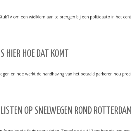
TV om een wielklem aan te brengen bij een politieauto in het cen
ES HIER HOE DAT KOMT
regen en hoe werkt de handhaving van het betaald parkeren nou prec
LISTEN OP SNELWEGEN ROND ROTTERDA
forse boete thuis verwachten. Zowel op de A13 ter hoogte van het Kle