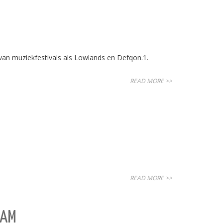
an muziekfestivals als Lowlands en Defqon.1.
READ MORE >>
READ MORE >>
DAM