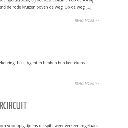
end de rode kruizen boven de weg. Op de weg […]
READ MORE >>
ekeuring thuis. Agenten hebben hun kentekens
READ MORE >>
RCIRCUIT
m voorlopig tijdens de spits weer verkeersregelaars