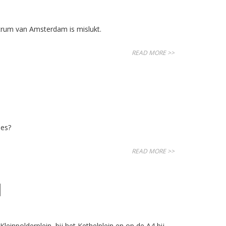
trum van Amsterdam is mislukt.
READ MORE >>
ies?
READ MORE >>
M
inpolderplein, bij het Kethelplein en op de A4 bij